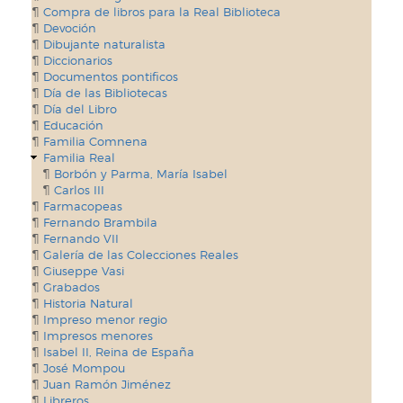
Compra de libros para la Real Biblioteca
Devoción
Dibujante naturalista
Diccionarios
Documentos pontificos
Día de las Bibliotecas
Día del Libro
Educación
Familia Comnena
Familia Real
Borbón y Parma, María Isabel
Carlos III
Farmacopeas
Fernando Brambila
Fernando VII
Galería de las Colecciones Reales
Giuseppe Vasi
Grabados
Historia Natural
Impreso menor regio
Impresos menores
Isabel II, Reina de España
José Mompou
Juan Ramón Jiménez
Libreros