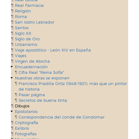
Real Farmacia
Religión
Roma
San Isidro Labrador
Santos
Siglo XX
Siglo de Oro
Urbanismo
Viaje apostólico - León XIV en España
Viajes
Virgen de Atocha
Encuadernación
Cifra Real "Reina Sofía"
Nuestras obras se exponen
Francisco Pradilla Ortiz (1848-1921), más que un pintor
de historia
Pasar página
Secretos de buena tinta
Dibujos
Epistolarios
Correspondencia del conde de Gondomar
Criptografía
Exlibris
Fotografías