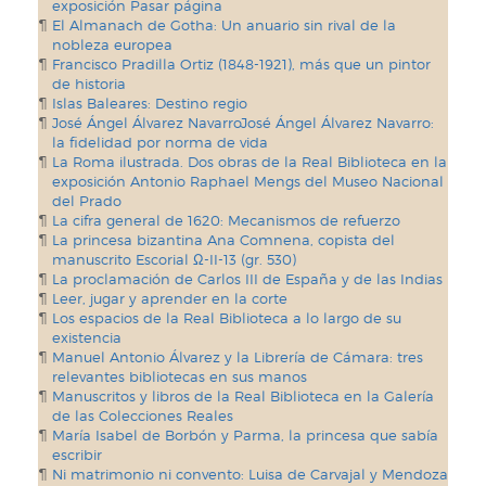
exposición Pasar página
El Almanach de Gotha: Un anuario sin rival de la
nobleza europea
Francisco Pradilla Ortiz (1848-1921), más que un pintor
de historia
Islas Baleares: Destino regio
José Ángel Álvarez NavarroJosé Ángel Álvarez Navarro:
la fidelidad por norma de vida
La Roma ilustrada. Dos obras de la Real Biblioteca en la
exposición Antonio Raphael Mengs del Museo Nacional
del Prado
La cifra general de 1620: Mecanismos de refuerzo
La princesa bizantina Ana Comnena, copista del
manuscrito Escorial Ω-II-13 (gr. 530)
La proclamación de Carlos III de España y de las Indias
Leer, jugar y aprender en la corte
Los espacios de la Real Biblioteca a lo largo de su
existencia
Manuel Antonio Álvarez y la Librería de Cámara: tres
relevantes bibliotecas en sus manos
Manuscritos y libros de la Real Biblioteca en la Galería
de las Colecciones Reales
María Isabel de Borbón y Parma, la princesa que sabía
escribir
Ni matrimonio ni convento: Luisa de Carvajal y Mendoza