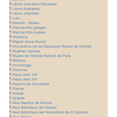
Libros ilustrados franceses
Libros ilustrados
Libros infantiles
Luis I
Madrid - Fiestas
Manuscritos griegos
Manuscritos árabes
Medicina
Miguel Salvá Munar
Monasterio de las Descalzas Reales de Madrid
Mujeres copistas
Museo de Historia Natural de París
Místicos
Ornitología
Palomas
Papa León XIII
Papa León XIV
Pauline de Courcelles
Planos
Poesía
Quijote
Real Basílica de Atocha
Real Biblioteca de Palacio
Real Biblioteca del Monasterio de El Escorial
Real Botica