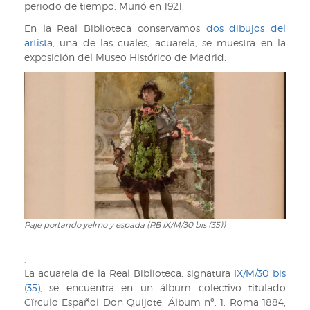
periodo de tiempo. Murió en 1921.
En la Real Biblioteca conservamos
dos dibujos del
artista
, una de las cuales, acuarela, se muestra en la
exposición del Museo Histórico de Madrid.
Paje portando yelmo y espada (RB IX/M/30 bis (35))
Paje
portando
yelmo
,
y
La acuarela de la Real Biblioteca, signatura
IX/M/30 bis
espada
(35)
, se encuentra en un álbum colectivo titulado
(RB
Cïrculo Español Don Quijote. Álbum nº. 1. Roma 1884,