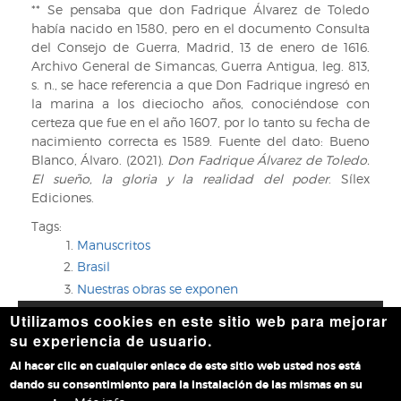
** Se pensaba que don Fadrique Álvarez de Toledo
había nacido en 1580, pero en el documento Consulta
del Consejo de Guerra, Madrid, 13 de enero de 1616.
Archivo General de Simancas, Guerra Antigua, leg. 813,
s. n., se hace referencia a que Don Fadrique ingresó en
la marina a los dieciocho años, conociéndose con
certeza que fue en el año 1607, por lo tanto su fecha de
nacimiento correcta es 1589. Fuente del dato: Bueno
Blanco, Álvaro. (2021).
Don Fadrique Álvarez de Toledo.
El sueño, la gloria y la realidad del poder
. Sílex
Ediciones.
Tags:
Manuscritos
Brasil
Nuestras obras se exponen
Utilizamos cookies en este sitio web para mejorar
Accesibilidad
|
Aviso legal
|
Política de privacidad
|
Política
su experiencia de usuario.
de cookies
|
Contacto
Al hacer clic en cualquier enlace de este sitio web usted nos está
dando su consentimiento para la instalación de las mismas en su