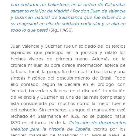
comendador de ballesteros en la orden de Calatraba,
sargento m[ai]or de Madrid / Por don Juan de Valencia
y Guzmán, natural de Salamanca que fue sirbiendo a
su magestad en ella de soldado particular y se alló en
todo lo que passó
(Sig.: II/456).
Juan Valencia y Guzmán fue un soldado de los tercios
españoles que participó en la jornada y relató los
hechos vividos de primera mano. Además de la
crónica militar, su obra ofrece información acerca de
la fauna local, la geografía de la bahía brasileña y una
síntesis histórica del descubrimiento de Brasil. Todo
ello contado, según se declara en el prólogo, con
“verdad, brevedad y llaneça en el discurrir”. La relación
de Valencia y Guzmán es una de las más completas y
está considerada por muchos como la mejor fuente
del episodio. Sin embargo, aunque el manuscrito esté
fechado en Salamanca en 1626, no se publicó hasta
1870 en el tomo LV de la
Colección de documentos
inéditos para la historia de España
, escrita por los
señores marqués de Miraflores y D. Miguel Salva, e