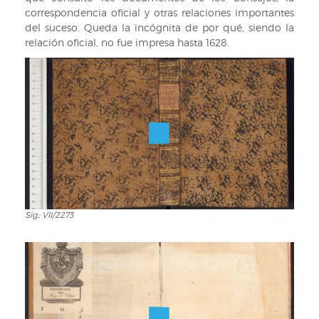
correspondencia oficial y otras relaciones importantes
del suceso. Queda la incógnita de por qué, siendo la
relación oficial, no fue impresa hasta 1628.
Sig.: VII/2273
Sig.:
VII/2273