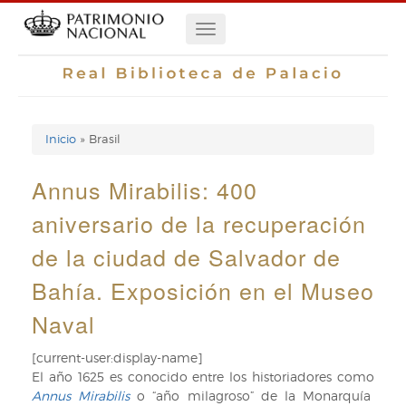
Pasar
Navegación
al
contenido
principal
principal
Inicio
Brasil
Enlaces
de
Annus Mirabilis: 400
ayuda
aniversario de la recuperación
de
de la ciudad de Salvador de
navegación
Bahía. Exposición en el Museo
Naval
[current-user:display-name]
El año 1625 es conocido entre los historiadores como
Annus Mirabilis
o “año milagroso” de la Monarquía