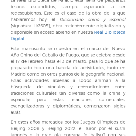
La Real Biblioteca de Palacio está llena de pequeños
tesoros escondidos, siempre esperando a ser
redescubiertos. Este es el caso de la obra de la que
hablaremos hoy: el
Diccionario chino y español
[signatura: II/2605], obra recientemente digitalizada y
disponible en acceso abierto en nuestra
Real Biblioteca
Digital
.
Este manuscrito se muestra en el marco del Nuevo
Año Chino del Caballo de Fuego, que se celebra desde
el 17 de febrero hasta el 3 de marzo, para lo que se ha
preparado toda una batería de actividades, tanto en
Madrid como en otros puntos de la geografía nacional.
Estas actividades abiertas a todos animan a la
búsqueda de vínculos y entendimiento entre
tradiciones culturales tan diversas como la china y
española; pero estas relaciones, comerciales,
evangelizadoras y diplomáticas, comenzaron siglos
atrás.
En estos años marcados por los Juegos Olímpicos de
Beijing 2008 y Beijing 2022, el furor por el sushi
japonés o la gran ola coreana (= ‘hallyu’) con sus