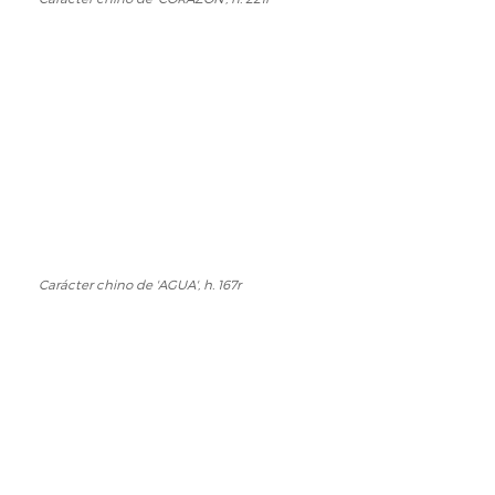
Carácter
chino
de
'CORAZÓN',
h.
221r
Carácter chino de 'AGUA', h. 167r
Carácter
chino
de
'AGUA',
h.
167r