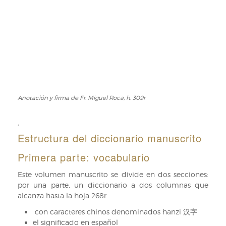
Anotación y firma de Fr. Miguel Roca, h. 309r
Anotación
y
firma
,
de
Estructura del diccionario manuscrito
Fr.
Miguel
Primera parte: vocabulario
Roca,
h.
Este volumen manuscrito se divide en dos secciones:
309r
por una parte, un diccionario a dos columnas que
alcanza hasta la hoja 268r
con caracteres chinos denominados hanzi 汉字
el significado en español