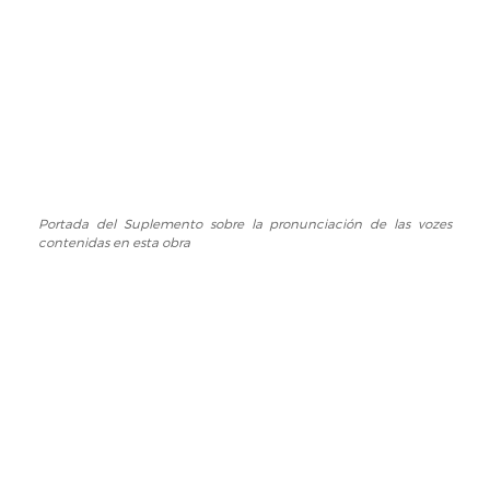
Portada del Suplemento sobre la pronunciación de las vozes
Portada
contenidas en esta obra
del
Suplemento
sobre
la
pronunciación
de
las
vozes
contenidas
en
esta