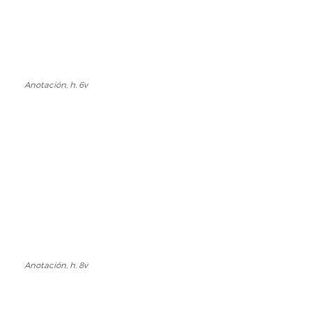
Anotación, h. 6v
Anotación,
h.
6v
Anotación, h. 8v
Anotación,
h.
8v