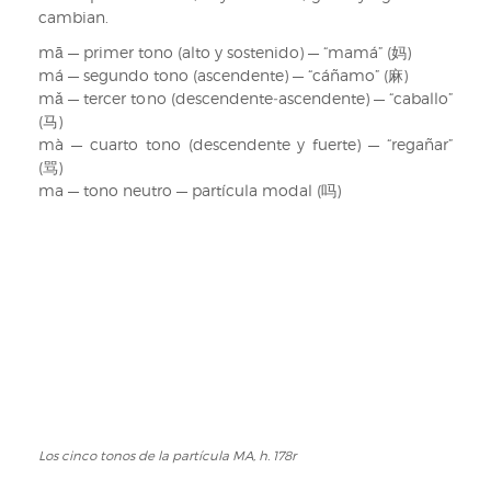
cambian.
mā — primer tono (alto y sostenido) — “mamá” (妈)
má — segundo tono (ascendente) — “cáñamo” (麻)
mǎ — tercer tono (descendente‑ascendente) — “caballo”
(马)
mà — cuarto tono (descendente y fuerte) — “regañar”
(骂)
ma — tono neutro — partícula modal (吗)
Los cinco tonos de la partícula MA, h. 178r
Los
cinco