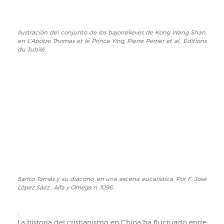
Ilustración del conjunto de los bajorrelieves de Kong Wang Shan,
Ilustración
en L’Apôtre Thomas et le Prince Ying, Pierre Perrier et al., Éditions
del
du Jubilé.
conjunto
de
los
bajorrelieves
de
Kong
Wang
Shan,
en
L’Apôtre
Thomas
et
Santo Tomás y su diácono, en una escena eucarística. Por F. José
Santo
le
López Sáez . Alfa y Omega n. 1096
Tomás
Prince
y
Ying,
su
,
Pierre
diácono,
La historia del cristianismo en China ha fluctuado entre
Perrier