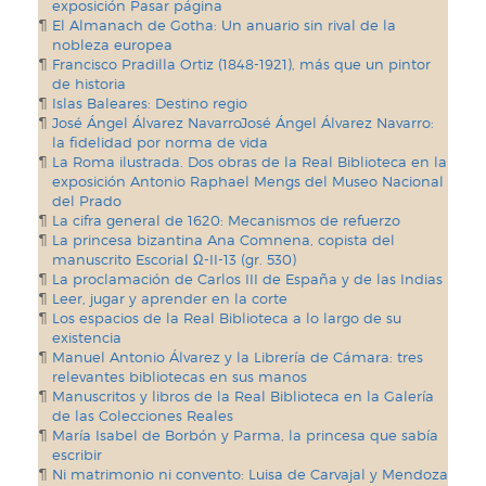
exposición Pasar página
El Almanach de Gotha: Un anuario sin rival de la
nobleza europea
Francisco Pradilla Ortiz (1848-1921), más que un pintor
de historia
Islas Baleares: Destino regio
José Ángel Álvarez NavarroJosé Ángel Álvarez Navarro:
la fidelidad por norma de vida
La Roma ilustrada. Dos obras de la Real Biblioteca en la
exposición Antonio Raphael Mengs del Museo Nacional
del Prado
La cifra general de 1620: Mecanismos de refuerzo
La princesa bizantina Ana Comnena, copista del
manuscrito Escorial Ω-II-13 (gr. 530)
La proclamación de Carlos III de España y de las Indias
Leer, jugar y aprender en la corte
Los espacios de la Real Biblioteca a lo largo de su
existencia
Manuel Antonio Álvarez y la Librería de Cámara: tres
relevantes bibliotecas en sus manos
Manuscritos y libros de la Real Biblioteca en la Galería
de las Colecciones Reales
María Isabel de Borbón y Parma, la princesa que sabía
escribir
Ni matrimonio ni convento: Luisa de Carvajal y Mendoza