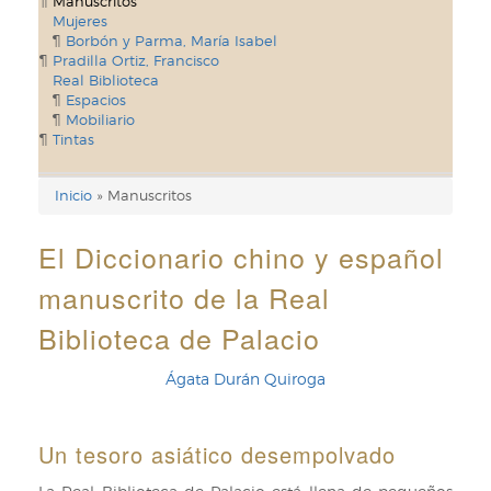
Manuscritos
Mujeres
Borbón y Parma, María Isabel
Pradilla Ortiz, Francisco
Real Biblioteca
Espacios
Mobiliario
Tintas
Inicio
Manuscritos
Enlaces
de
El Diccionario chino y español
ayuda
manuscrito de la Real
de
Biblioteca de Palacio
navegación
Ágata Durán Quiroga
Un tesoro asiático desempolvado