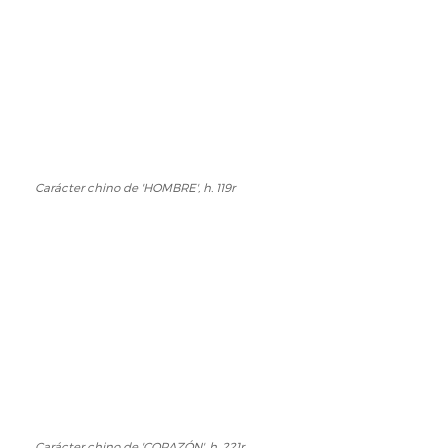
h.
(秦),
118r
h.
268r
Carácter chino de 'HOMBRE', h. 119r
Carácter
chino
de
'HOMBRE',
h.
119r
Carácter chino de 'CORAZÓN', h. 221r