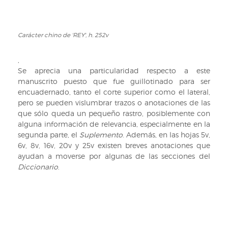
Carácter chino de 'REY', h. 252v
Carácter
chino
de
,
'REY',
Se aprecia una particularidad respecto a este
h.
manuscrito puesto que fue guillotinado para ser
252v
encuadernado, tanto el corte superior como el lateral,
pero se pueden vislumbrar trazos o anotaciones de las
que sólo queda un pequeño rastro, posiblemente con
alguna información de relevancia, especialmente en la
segunda parte, el
Suplemento
. Además, en las hojas 5v,
6v, 8v, 16v, 20v y 25v existen breves anotaciones que
ayudan a moverse por algunas de las secciones del
Diccionario
.