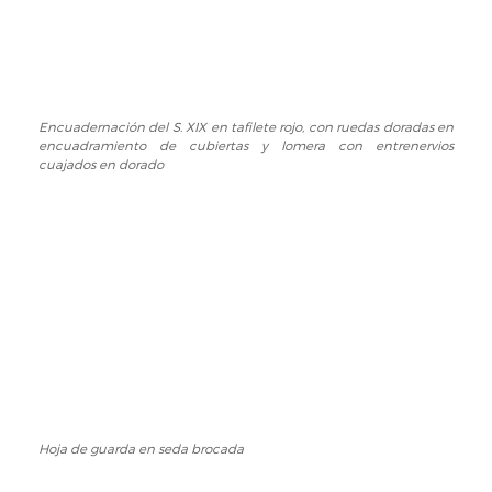
Encuadernación del S. XIX en tafilete rojo, con ruedas doradas en
Encuadernación
encuadramiento de cubiertas y lomera con entrenervios
del
cuajados en dorado
S.
XIX
en
tafilete
rojo,
con
ruedas
doradas
en
encuadramiento
de
cubiertas
Hoja de guarda en seda brocada
Hoja
y
de
lomera