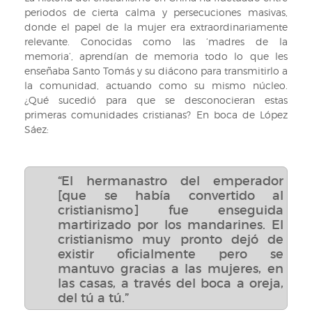
en
periodos de cierta calma y persecuciones masivas,
et
una
donde el papel de la mujer era extraordinariamente
al.,
escena
relevante. Conocidas como las ‘madres de la
Éditions
eucarística.
memoria’, aprendían de memoria todo lo que les
du
Por
enseñaba Santo Tomás y su diácono para transmitirlo a
Jubilé.
F.
la comunidad, actuando como su mismo núcleo.
José
¿Qué sucedió para que se desconocieran estas
López
primeras comunidades cristianas? En boca de López
Sáez
Sáez:
.
Alfa
y
“El hermanastro del emperador
Omega
[que se había convertido al
n.
cristianismo] fue enseguida
1096
martirizado por los mandarines. El
cristianismo muy pronto dejó de
existir oficialmente pero se
mantuvo gracias a las mujeres, en
las casas, a través del boca a oreja,
del tú a tú.”