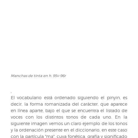
del
texto
dividido
en
columnas
por
filetes
de
tinta
roja
Manchas de tinta en h. 95v-96r
Manchas
de
tinta
,
en
El vocabulario está ordenado siguiendo el pinyin, es
h.
decir, la forma romanizada del carácter, que aparece
95v-
en línea aparte, bajo el que se encuentra el listado de
96r
voces con los distintos tonos de cada uno. En la
siguiente imagen vemos un claro ejemplo de los tonos
y la ordenación presente en el diccionario, en este caso
con la partícula "ma", cuya fonética, grafía y significado