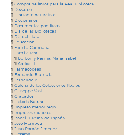
Compra de libros para la Real Biblioteca
Devoción
Dibujante naturalista
Diccionarios
Documentos pontificos
Día de las Bibliotecas
Día del Libro
Educación
Familia Comnena
Familia Real
Borbón y Parma, María Isabel
Carlos III
Farmacopeas
Fernando Brambila
Fernando VII
Galería de las Colecciones Reales
Giuseppe Vasi
Grabados
Historia Natural
Impreso menor regio
Impresos menores
Isabel II, Reina de España
José Mompou
Juan Ramón Jiménez
Libreros