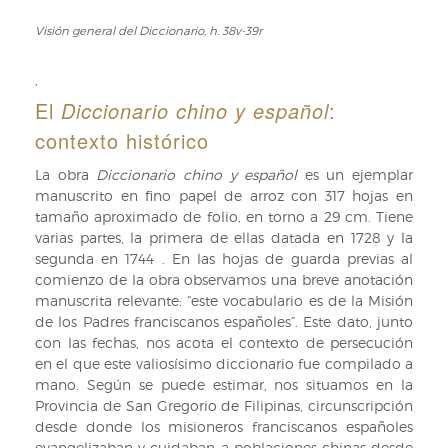
Visión general del Diccionario, h. 38v-39r
Visión
general
del
,
Diccionario,
El
Diccionario chino y español
:
h.
contexto histórico
38v-
39r
La obra
Diccionario chino y español
es un ejemplar
manuscrito en fino papel de arroz con 317 hojas en
tamaño aproximado de folio, en torno a 29 cm. Tiene
varias partes, la primera de ellas datada en 1728 y la
segunda en 1744 . En las hojas de guarda previas al
comienzo de la obra observamos una breve anotación
manuscrita relevante: “este vocabulario es de la Misión
de los Padres franciscanos españoles”. Este dato, junto
con las fechas, nos acota el contexto de persecución
en el que este valiosísimo diccionario fue compilado a
mano. Según se puede estimar, nos situamos en la
Provincia de San Gregorio de Filipinas, circunscripción
desde donde los misioneros franciscanos españoles
evangelizaban y cuidaban a poblaciones chinas desde