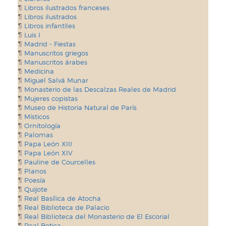
Libros ilustrados franceses
Libros ilustrados
Libros infantiles
Luis I
Madrid - Fiestas
Manuscritos griegos
Manuscritos árabes
Medicina
Miguel Salvá Munar
Monasterio de las Descalzas Reales de Madrid
Mujeres copistas
Museo de Historia Natural de París
Místicos
Ornitología
Palomas
Papa León XIII
Papa León XIV
Pauline de Courcelles
Planos
Poesía
Quijote
Real Basílica de Atocha
Real Biblioteca de Palacio
Real Biblioteca del Monasterio de El Escorial
Real Botica