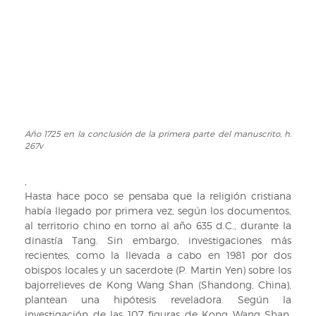
del
ejemplar
Año 1725 en la conclusión de la primera parte del manuscrito, h.
Año
267v
1725
en
la
,
conclusión
Hasta hace poco se pensaba que la religión cristiana
de
había llegado por primera vez, según los documentos,
la
al territorio chino en torno al año 635 d.C., durante la
primera
dinastía Tang. Sin embargo, investigaciones más
parte
recientes, como la llevada a cabo en 1981 por dos
del
obispos locales y un sacerdote (P. Martin Yen) sobre los
manuscrito,
bajorrelieves de Kong Wang Shan (Shandong, China),
h.
plantean una hipótesis reveladora. Según la
267v
investigación de las 107 figuras de Kong Wang Shan,