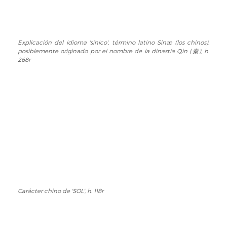
Explicación del idioma 'sínico', término latino Sinæ (los chinos),
Explicación
posiblemente originado por el nombre de la dinastía Qin (秦), h.
del
268r
idioma
'sínico',
término
latino
Sinæ
(los
chinos),
posiblemente
originado
por
el
nombre
Carácter chino de 'SOL', h. 118r
Carácter
de
chino
la
de
dinastía
'SOL',
Qin