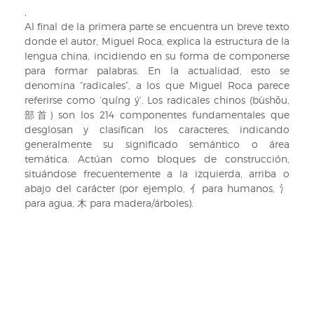
tonos
,
de
Al final de la primera parte se encuentra un breve texto
la
donde el autor, Miguel Roca, explica la estructura de la
partícula
lengua china, incidiendo en su forma de componerse
MA,
para formar palabras. En la actualidad, esto se
h.
denomina “radicales”, a los que Miguel Roca parece
178r
referirse como ‘quíng ý’. Los radicales chinos (bùshǒu,
部首) son los 214 componentes fundamentales que
desglosan y clasifican los caracteres, indicando
generalmente su significado semántico o área
temática. Actúan como bloques de construcción,
situándose frecuentemente a la izquierda, arriba o
abajo del carácter (por ejemplo, 亻para humanos, 氵
para agua, 木 para madera/árboles).