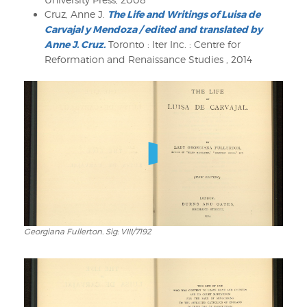
Cruz, Anne J.
The Life and Writings of Luisa de
Carvajal y Mendoza / edited and translated by
Anne J. Cruz.
Toronto : Iter Inc. : Centre for
Reformation and Renaissance Studies , 2014
Georgiana Fullerton. Sig: VIII/7192
Georgiana
Fullerton.
Sig:
VIII/7192