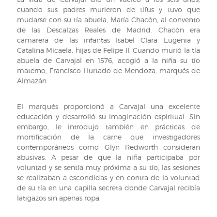
procedente,
cuando sus padres murieron de tifus y tuvo que
se
mudarse con su tía abuela, María Chacón, al convento
dice,
de las Descalzas Reales de Madrid. Chacón era
de
camarera de las infantas Isabel Clara Eugenia y
Inglaterra.
Catalina Micaela, hijas de Felipe II. Cuando murió la tía
Sig:
abuela de Carvajal en 1576, acogió a la niña su tío
XVII/2314
materno, Francisco Hurtado de Mendoza, marqués de
Almazán.
El marqués proporcionó a Carvajal una excelente
educación y desarrolló su imaginación espiritual. Sin
embargo, le introdujo también en prácticas de
mortificación de la carne que investigadores
contemporáneos como Glyn Redworth consideran
abusivas. A pesar de que la niña participaba por
voluntad y se sentía muy próxima a su tío, las sesiones
se realizaban a escondidas y en contra de la voluntad
de su tía en una capilla secreta donde Carvajal recibía
latigazos sin apenas ropa.