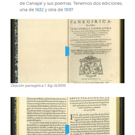
de Carvajal y sus poemas. Tenemos dos ediciones,
una de
1632
y otra de
1897
.
Oración panegírica 1. Sig: IX/8316
Oración
panegírica
1.
Sig:
IX/8316