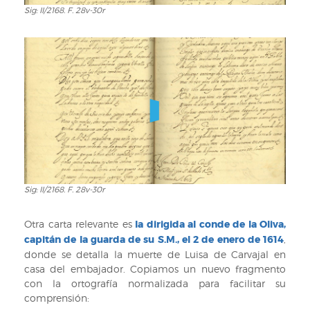
Sig: II/2168. F. 28v-30r
Sig:
II/2168.
F.
28v-
30r
Sig: II/2168. F. 28v-30r
Sig:
II/2168.
F.
Otra carta relevante es
la dirigida al conde de la Oliva,
28v-
capitán de la guarda de su S.M., el 2 de enero de 1614
,
30r
donde se detalla la muerte de Luisa de Carvajal en
casa del embajador. Copiamos un nuevo fragmento
con la ortografía normalizada para facilitar su
comprensión: