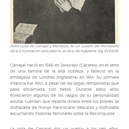
y
Mendoza.
Sig:
INF/195
Doña Luisa de Carvajal y Mendoza, de un cuadro del Monasterio
Doña
de la Encarnación procedente, se dice, de Inglaterra. Sig: XVII/2314
Luisa
de
Carvajal
Carvajal nació en 1566 en Jaraicejo (Cáceres), en el seno
y
de una familia de la alta nobleza, y falleció en la
Mendoza,
embajada de Londres (Inglaterra) en 1614. Su primera
de
infancia fue feliz, a pesar de las largas temporadas que
un
pasó encamada con fiebre. Durante estos años
cuadro
florecieron algunos de los rasgos de su personalidad
del
adulta; cuentan que repartía dinero entre los pobres, se
Monasterio
disfrazaba de monje franciscano descalzo y disfrutaba
de
escuchando historias familiares sobre la Reconquista.
la
Encarnación
La vida de Carvajal dio un vuelco a los seis años,