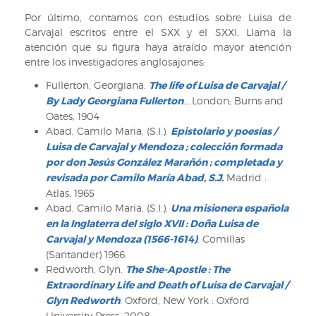
virtudes
Por último, contamos con estudios sobre Luisa de
2.
Carvajal escritos entre el SXX y el SXXI. Llama la
Sig:
atención que su figura haya atraído mayor atención
VI/1418
entre los investigadores anglosajones:
Fullerton, Georgiana.
The life of Luisa de Carvajal /
By Lady Georgiana Fullerton
....London; Burns and
Oates, 1904
Abad, Camilo Maria, (S.I.).
Epistolario y poesías /
Luisa de Carvajal y Mendoza ; colección formada
por don Jesús González Marañón ; completada y
revisada por Camilo María Abad, S.J.
Madrid :
Atlas, 1965
Abad, Camilo Maria, (S.I.).
Una misionera española
en la Inglaterra del siglo XVII : Doña Luisa de
Carvajal y Mendoza (1566-1614)
.
Comillas
(Santander) 1966.
Redworth, Glyn.
The She-Apostle : The
Extraordinary Life and Death of Luisa de Carvajal /
Glyn Redworth
. Oxford, New York : Oxford
University Press, 2008