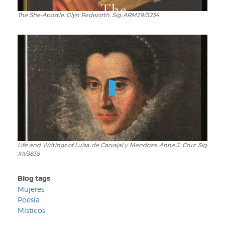
The She-Apostle. Glyn Redworth. Sig: ARM29/5234
The
She-
Apostle.
Glyn
Redworth.
Sig:
ARM29/5234
Life and Writings of Luisa de Carvajal y Mendoza. Anne J. Cruz. Sig:
Life
XII/3838
and
Writings
Blog tags
of
Luisa
Mujeres
de
Poesía
Carvajal
Místicos
y