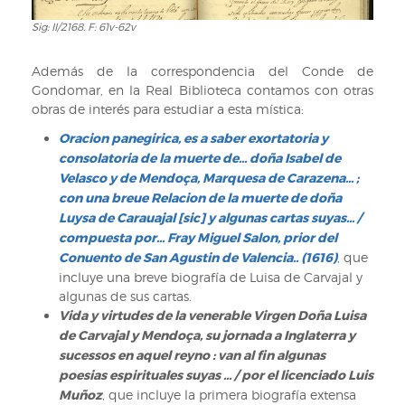
Sig: II/2168. F: 61v-62v
Sig:
II/2168.
F:
Además de la correspondencia del Conde de
61v-
Gondomar, en la Real Biblioteca contamos con otras
62v
obras de interés para estudiar a esta mística:
Oracion panegirica, es a saber exortatoria y
consolatoria de la muerte de... doña Isabel de
Velasco y de Mendoça, Marquesa de Carazena... ;
con una breue Relacion de la muerte de doña
Luysa de Carauajal [sic] y algunas cartas suyas... /
compuesta por... Fray Miguel Salon, prior del
Conuento de San Agustin de Valencia.. (1616)
, que
incluye una breve biografía de Luisa de Carvajal y
algunas de sus cartas.
Vida y virtudes de la venerable Virgen Doña Luisa
de Carvajal y Mendoça, su jornada a Inglaterra y
sucessos en aquel reyno : van al fin algunas
poesias espirituales suyas ... / por el licenciado Luis
Muñoz
, que incluye la primera biografía extensa