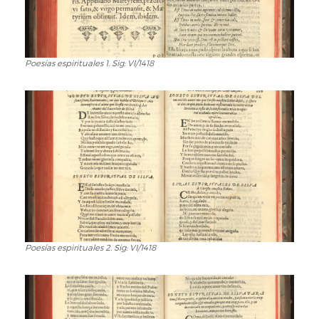
Poesías espirituales 1. Sig: VI/1418
Poesías
espirituales
1.
Sig:
VI/1418
Poesías espirituales 2. Sig: VI/1418
Poesías
espirituales
2.
Sig:
VI/1418