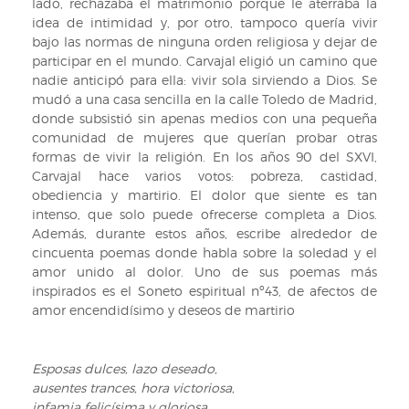
lado, rechazaba el matrimonio porque le aterraba la
a
idea de intimidad y, por otro, tampoco quería vivir
Inglaterra
bajo las normas de ninguna orden religiosa y dejar de
y
participar en el mundo. Carvajal eligió un camino que
sucessos
nadie anticipó para ella: vivir sola sirviendo a Dios. Se
en
mudó a una casa sencilla en la calle Toledo de Madrid,
aquel
donde subsistió sin apenas medios con una pequeña
reyno.
comunidad de mujeres que querían probar otras
Sig:
formas de vivir la religión. En los años 90 del SXVI,
VI/1418
Carvajal hace varios votos: pobreza, castidad,
obediencia y martirio. El dolor que siente es tan
intenso, que solo puede ofrecerse completa a Dios.
Además, durante estos años, escribe alrededor de
cincuenta poemas donde habla sobre la soledad y el
amor unido al dolor. Uno de sus poemas más
inspirados es el Soneto espiritual nº43, de afectos de
amor encendidísimo y deseos de martirio
Esposas dulces, lazo deseado,
ausentes trances, hora victoriosa,
infamia felicísima y gloriosa,