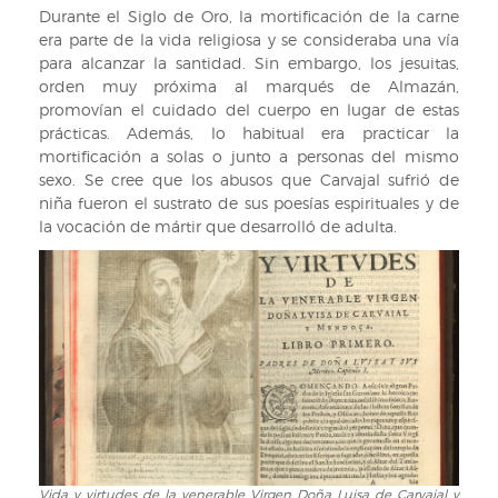
Durante el Siglo de Oro, la mortificación de la carne
era parte de la vida religiosa y se consideraba una vía
para alcanzar la santidad. Sin embargo, los jesuitas,
orden muy próxima al marqués de Almazán,
promovían el cuidado del cuerpo en lugar de estas
prácticas. Además, lo habitual era practicar la
mortificación a solas o junto a personas del mismo
sexo. Se cree que los abusos que Carvajal sufrió de
niña fueron el sustrato de sus poesías espirituales y de
la vocación de mártir que desarrolló de adulta.
Vida y virtudes de la venerable Virgen Doña Luisa de Carvajal y
Vida