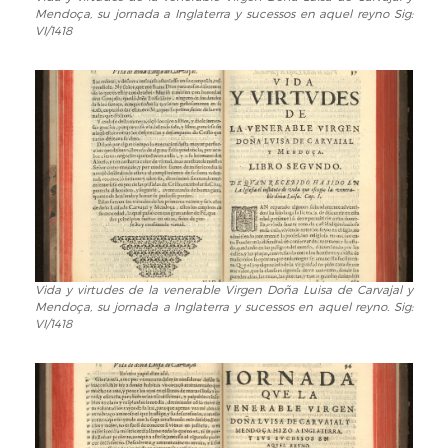
Mendoça, su jornada a Inglaterra y sucessos en aquel reyno Sig:
y
VI/1418
virtudes
de
la
venerable
Virgen
Doña
Luisa
de
Carvajal
y
Mendoça,
su
Vida y virtudes de la venerable Virgen Doña Luisa de Carvajal y
Vida
jornada
Mendoça, su jornada a Inglaterra y sucessos en aquel reyno. Sig:
y
a
VI/1418
virtudes
Inglaterra
de
y
la
sucessos
venerable
en
Virgen
aquel
Doña
reyno