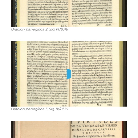
Oración panegírica 2. Sig: IX/8316
Oración
panegírica
2.
Sig:
IX/8316
Oración panegírica 3. Sig: IX/8316
Oración
panegírica
3.
Sig:
IX/8316