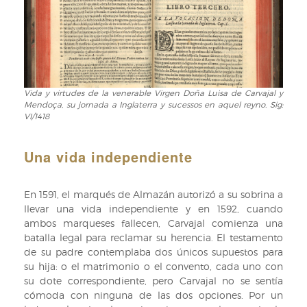
Luisa
Sig:
de
VI/1418
Carvajal
y
Mendoça,
su
Vida y virtudes de la venerable Virgen Doña Luisa de Carvajal y
Vida
jornada
Mendoça, su jornada a Inglaterra y sucessos en aquel reyno. Sig:
y
a
VI/1418
virtudes
Inglaterra
de
y
la
Una vida independiente
sucessos
venerable
en
Virgen
aquel
En 1591, el marqués de Almazán autorizó a su sobrina a
Doña
reyno.
llevar una vida independiente y en 1592, cuando
Luisa
Sig:
ambos marqueses fallecen, Carvajal comienza una
de
VI/1418
batalla legal para reclamar su herencia. El testamento
Carvajal
de su padre contemplaba dos únicos supuestos para
y
su hija: o el matrimonio o el convento, cada uno con
Mendoça,
su dote correspondiente, pero Carvajal no se sentía
su
cómoda con ninguna de las dos opciones. Por un
jornada