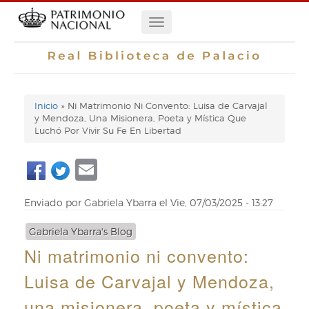
Pasar
Navegación
al
contenido
principal
principal
Inicio
Ni Matrimonio Ni Convento: Luisa de Carvajal
Enlaces
y Mendoza, Una Misionera, Poeta y Mística Que
Luchó Por Vivir Su Fe En Libertad
de
Email
ayuda
de
Enviado por
Gabriela Ybarra
el
Vie, 07/03/2025 - 13:27
navegación
Gabriela Ybarra's Blog
Ni matrimonio ni convento:
Luisa de Carvajal y Mendoza,
una misionera, poeta y mística