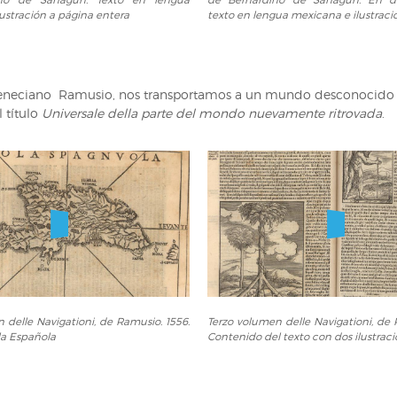
de
ustración a página entera
texto en lengua mexicana e ilustraci
las
cosas
de
la
veneciano Ramusio, nos transportamos a un mundo desconocido que
Nueva
 título
Universale della parte del mondo nuevamente ritrovada
.
España,
de
Bernardino
de
Sahagún.
En
dos
columnas:
texto
en
lengua
Terzo
mexicana
 delle Navigationi, de Ramusio. 1556.
Terzo volumen delle Navigationi, de 
volumen
la Española
Contenido del texto con dos ilustrac
e
delle
ilustraciones.
,
Navigationi,
de