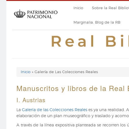
Pasar
Navegación
Inicio
Sobre la Real Biblio
al
contenido
principal
principal
Marginalia. Blog de la RB
Inicio
Galería de Las Colecciones Reales
Enlaces
de
Manuscritos y libros de la Real
ayuda
I. Austrias
de
La
Galería de las Colecciones Reales
es ya una realidad. A
elaboración de un plan museográfico y traslado y acomodo
navegación
A través de la línea expositiva planteada se recorren lo