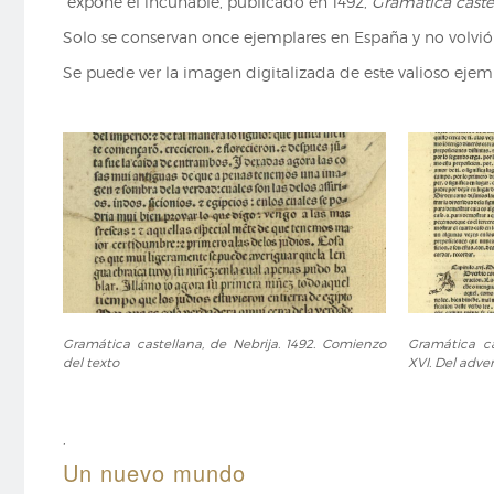
expone el incunable, publicado en 1492,
Gramática caste
Solo se conservan once ejemplares en España y no volvió a 
Se puede ver la imagen digitalizada de este valioso ejem
Gramática
Gramática
Gramática castellana, de Nebrija. 1492. Comienzo
Gramática ca
castellana,
castellana,
del texto
XVI. Del adve
de
de
Nebrija.
Nebrija.
1492.
1492.
,
Comienzo
Capítulo
del
XVI.
Un nuevo mundo
texto
Del