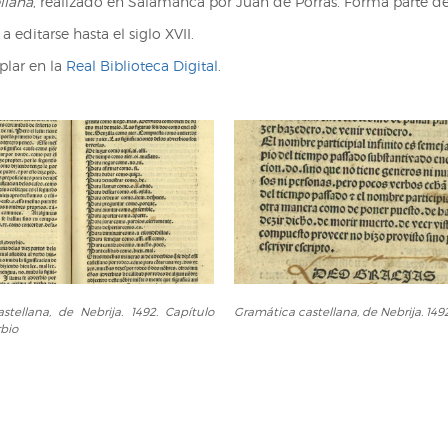
llana
, realizado en Salamanca por Juan de Porras. Forma parte de
editarse hasta el siglo XVII.
plar en la
Real Biblioteca Digital
.
Gramática
stellana, de Nebrija. 1492. Capítulo
Gramática castellana, de Nebrija. 149
castellana,
rbio
de
Nebrija.
1492.
Colofón