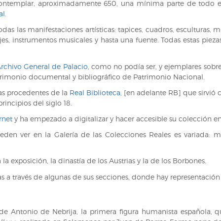
contemplar, aproximadamente 650, una mínima parte de todo e
al
.
 las manifestaciones artísticas: tapices, cuadros, esculturas, mu
jes, instrumentos musicales y hasta una fuente. Todas estas piezas
rchivo General de Palacio
, como no podía ser, y ejemplares sobre
trimonio documental y bibliográfico de Patrimonio Nacional.
zas procedentes de la
Real Biblioteca
, [en adelante RB] que sirvió 
incipios del siglo 18.
rnet
y ha empezado a digitalizar y hacer accesible su colección e
ueden ver en la Galería de las Colecciones Reales es variada: 
.
 la exposición, la dinastía de los Austrias y la de los Borbones.
as a través de algunas de sus secciones, donde hay representación
 de Antonio de Nebrija, la primera figura humanista española, q