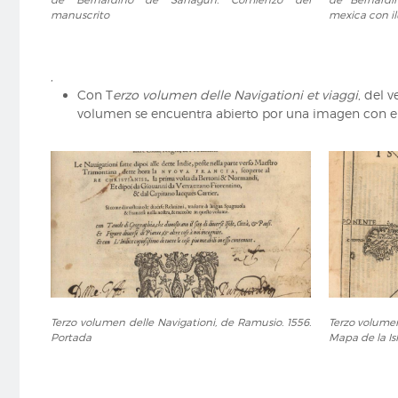
de
de
manuscrito
mexica con il
las
las
cosas
cosas
de
de
,
la
la
Con T
erzo volumen delle Navigationi et viaggi
, del 
Nueva
Nueva
volumen se encuentra abierto por una imagen con el
España,
España,
de
de
Bernardino
Bernardino
de
de
Sahagún.
Sahagún.
Comienzo
Texto
del
en
manuscrito
lengua
mexica
con
ilustración
Terzo
Terzo
a
Terzo volumen delle Navigationi, de Ramusio. 1556.
Terzo volumen
volumen
volumen
Portada
Mapa de la Is
página
delle
delle
entera
Navigationi,
Navigationi
de
de