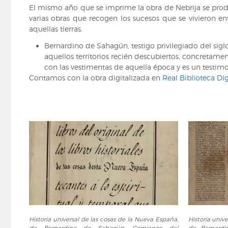
adverbio
El mismo año que se imprime la obra de Nebrija se prod
varias obras que recogen los sucesos que se vivieron e
aquellas tierras.
Bernardino de Sahagún, testigo privilegiado del sigl
aquellos territorios recién descubiertos, concretame
con las vestimentas de aquella época y es un testi
Contamos con la obra digitalizada en
Real Biblioteca Dig
Historia
Historia
Historia universal de las cosas de la Nueva España,
Historia univ
universal
universal
de Bernardino de Sahagún. Comienzo del
de Bernardi