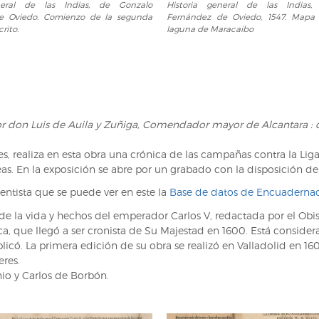
neral de las Indias, de Gonzalo
Historia general de las Indias
general
e Oviedo. Comienzo de la segunda
Fernández de Oviedo, 1547. Mapa 
de
rito.
laguna de Maracaibo
las
Indias,
de
Gonzalo
Fernández
de
or don Luis de Auila y Zuñiga, Comendador mayor de Alcantara : d
Oviedo,
1547.
s, realiza en esta obra una crónica de las campañas contra la Li
Mapa
as. En la exposición se abre por un grabado con la disposición de l
indicando
la
entista que se puede ver en este la
Base de datos de Encuadernac
laguna
a de la vida y hechos del emperador Carlos V, redactada por el O
.
de
oca, que llegó a ser cronista de Su Majestad en 1600. Está consid
Maracaibo
có. La primera edición de su obra se realizó en Valladolid en 1603 
eres.
onio y Carlos de Borbón.