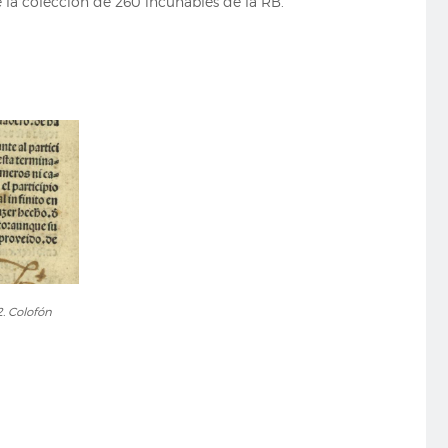
 la colección de 260 incunables de la RB.
2. Colofón