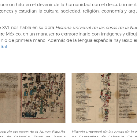
uce un hito en el devenir de la humanidad con el descubrimiento 
ntonces y estudian la cultura, sociedad, religión, economía y ar
o XVI, nos habla en su obra
Historia universal de las cosas de la N
nte México, en un manuscrito extraordinario con imágenes y dibujo
monio de primera mano. Además de la lengua española hay texto 
ital
.
Historia
ersal de las cosas de la Nueva España,
Historia universal de las cosas de la
universal
no de Sahagún. Texto en lengua
de Bernardino de Sahagún. En d