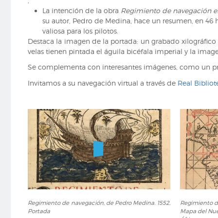
,
Ramusio.
Ramusio.
La intención de la obra
Regimiento de navegación en 
1556.
1556.
su autor, Pedro de Medina, hace un resumen, en 46 
Portada
Mapa
valiosa para los pilotos.
de
Destaca la imagen de la portada: un grabado xilográfico
la
velas tienen pintada el águila bicéfala imperial y la ima
Isla
Española
Se complementa con interesantes imágenes, como un pr
Invitamos a su navegación virtual a través de
Real Bibliot
Regimiento
Regimient
Regimiento de navegación, de Pedro Medina. 1552.
Regimiento d
de
de
Portada
Mapa del Nue
navegación,
navegación