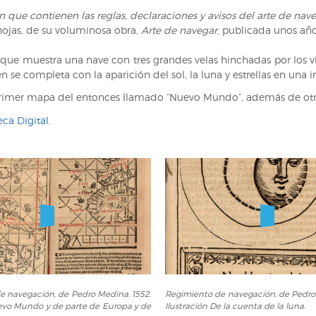
Ramusio.
que contienen las reglas, declaraciones y avisos del arte de nav
1556.
hojas, de su voluminosa obra,
Arte de navegar
, publicada unos año
Contenido
del
 que muestra una nave con tres grandes velas hinchadas por los vi
texto
gen se completa con la aparición del sol, la luna y estrellas en u
con
dos
imer mapa del entonces llamado “Nuevo Mundo”, además de otra
ilustraciones
eca Digital
.
o
Regimiento
e navegación, de Pedro Medina. 1552.
Regimiento de navegación, de Pedro 
de
vo Mundo y de parte de Europa y de
Ilustración De la cuenta de la luna.
,
navegación,