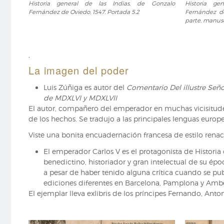
Historia general de las Indias, de Gonzalo
Historia ge
general
general
Fernández de Oviedo, 1547. Portada 5.2
Fernández d
de
de
parte, manusc
las
las
Indias,
Indias,
de
de
,
Gonzalo
Gonzalo
La imagen del poder
Fernández
Fernández
de
de
Luis Zúñiga es autor del
Comentario Del illustre Señ
Oviedo,
Oviedo.
de MDXLVI y MDXLVII
1547.
Comienzo
El autor, compañero del emperador en muchas vicisitude
Portada
de
de los hechos. Se tradujo a las principales lenguas europe
5.2
la
segunda
Viste una bonita encuadernación francesa de estilo renac
parte,
El emperador Carlos V es el protagonista de Histori
manuscrito
benedictino, historiador y gran intelectual de su ép
a pesar de haber tenido alguna crítica cuando se publi
ediciones diferentes en Barcelona, Pamplona y Amb
El ejemplar lleva exlibris de los príncipes Fernando, Ant