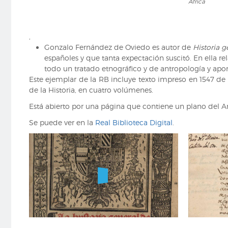
África
de
de
Pedro
Pedro
Medina.
Medina.
,
1552.
1552.
Gonzalo Fernández de Oviedo es autor de
Historia ge
Portada
Mapa
españoles y que tanta expectación suscitó. En ella r
del
todo un tratado etnográfico y de antropología y apo
Nuevo
Este ejemplar de la RB incluye texto impreso en 1547 de 
Mundo
de la Historia, en cuatro volúmenes.
y
de
Está abierto por una página que contiene un plano del Ant
parte
Se puede ver en la
Real Biblioteca Digital
.
de
Europa
y
de
África
Historia
Historia