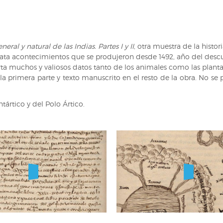
de
Pedro
Medina.
1552.
neral y natural de las Indias. Partes I y II
, otra muestra de la histor
Ilustración
elata acontecimientos que se produjeron desde 1492, año del desc
De
rta muchos y valiosos datos tanto de los animales como las plant
la
la primera parte y texto manuscrito en el resto de la obra. No se
cuenta
de
la
ártico y del Polo Ártico.
luna.
Historia