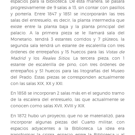
espacios para la biblioteca. De esta manera, se pasará
progresivamente de 9 salas a 13, sin contar con pasillos
y portería. Entre 1847 y 1851 se incorporarán las tres
salas del entresuelo, es decir, la planta intermedia que
existe entre la planta baja y la planta principal del
palacio. A la primera pieza se le llamará sala del
Monetario, tendrá 3 estantes corridos y 7 plúteos; la
segunda sala tendrá un estante de escalerilla con tres
órdenes de entrepaños y 15 huecos para las
Vistas de
Madrid
y los
Reales Sitios
. La tercera pieza, con 1
estante de escalerilla de pino, con tres órdenes de
entrepaños y 51 huecos para las litografías del Museo
del Prado. Estas piezas se corresponden actualmente
con las salas XIX, XX y XXI.
En 1858 se incorporan 2 salas más en el segundo tramo
de la escalera del entresuelo, las que actualmente se
conocen como salas XVII, XVIII y XIX.
En 1872 hubo un proyecto, que no se materializó, para
incorporar algunas piezas del Cuarto militar, con
espacios adyacentes a la Biblioteca. La idea era
transformar la cripta, espacio entre la Biblioteca y al