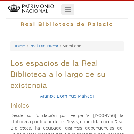
Pasar
Navegación
al
contenido
principal
principal
Inicio
Real Biblioteca
Mobiliario
Enlaces
de
Los espacios de la Real
ayuda
Biblioteca a lo largo de su
de
existencia
navegación
Arantxa Domingo Malvadi
Inicios
Desde su fundación por Felipe V [1700-1746] la
biblioteca particular de los Reyes, conocida como Real
Biblioteca, ha ocupado distintas dependencias del