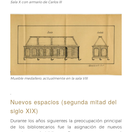
Sala X con armario de Carlos III
Sala
X
con
armario
de
Carlos
III
Mueble medallero, actualmente en la sala VIII
Mueble
medallero,
actualmente
,
en
Nuevos espacios (segunda mitad del
la
siglo XIX)
sala
VIII
Durante los años siguientes la preocupación principal
de los bibliotecarios fue la asignación de nuevos