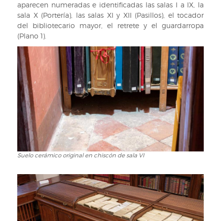
aparecen numeradas e identificadas las salas I a IX, la
sala X (Portería), las salas XI y XII (Pasillos), el tocador
del bibliotecario mayor, el retrete y el guardarropa
(Plano 1).
Suelo cerámico original en chiscón de sala VI
Suelo
cerámico
original
en
chiscón
de
sala