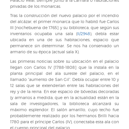
Palacio Real, siempre junto a la cámara o habitaciones
privadas de los monarcas.
Tras la construcción del nuevo palacio por el incendio
del alcázar, el primer monarca que lo habitó fue Carlos
III [nochebuena de 1765] y su biblioteca, que según sus
inventarios ocupaba una sala (
II/2948
), debía estar
ubicada en una de sus habitaciones, espacio que
permanece sin determinar. Se nos ha conservado un
armario de su época (actual sala X).
Las primeras noticias sobre su ubicación en el palacio
llegan con Carlos IV [1788-1808] que la instala en la
planta principal del ala sureste del palacio, en el
llamado “aumento de San Gil”. Debía ocupar entre 10 y
12 salas que se extenderían entre las habitaciones del
rey y de la reina. En ese espacio de bóvedas decoradas
(y armarios a medida, que en la actualidad están en la
sala de investigadores, la biblioteca alcanzará su
máximo esplendor. El salón amarillo, cuyo techo fue
probablemente realizado por los hermanos Brilli hacia
1780 para el príncipe Carlos (IV), conectaba esta ala con
el cuerpo principal del palacio.