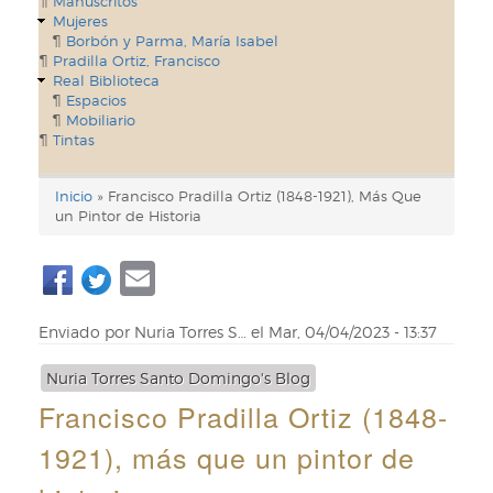
Manuscritos
Mujeres
Borbón y Parma, María Isabel
Pradilla Ortiz, Francisco
Real Biblioteca
Espacios
Mobiliario
Tintas
Inicio
Francisco Pradilla Ortiz (1848-1921), Más Que
Enlaces
un Pintor de Historia
de
Email
ayuda
de
Enviado por
Nuria Torres S…
el
Mar, 04/04/2023 - 13:37
navegación
Nuria Torres Santo Domingo's Blog
Francisco Pradilla Ortiz (1848-
1921), más que un pintor de