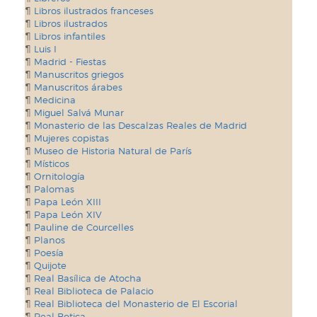
Libros ilustrados franceses
Libros ilustrados
Libros infantiles
Luis I
Madrid - Fiestas
Manuscritos griegos
Manuscritos árabes
Medicina
Miguel Salvá Munar
Monasterio de las Descalzas Reales de Madrid
Mujeres copistas
Museo de Historia Natural de París
Místicos
Ornitología
Palomas
Papa León XIII
Papa León XIV
Pauline de Courcelles
Planos
Poesía
Quijote
Real Basílica de Atocha
Real Biblioteca de Palacio
Real Biblioteca del Monasterio de El Escorial
Real Botica