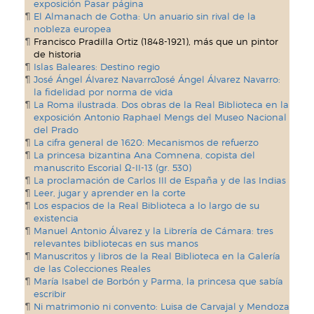
exposición Pasar página
El Almanach de Gotha: Un anuario sin rival de la
nobleza europea
Francisco Pradilla Ortiz (1848-1921), más que un pintor
de historia
Islas Baleares: Destino regio
José Ángel Álvarez NavarroJosé Ángel Álvarez Navarro:
la fidelidad por norma de vida
La Roma ilustrada. Dos obras de la Real Biblioteca en la
exposición Antonio Raphael Mengs del Museo Nacional
del Prado
La cifra general de 1620: Mecanismos de refuerzo
La princesa bizantina Ana Comnena, copista del
manuscrito Escorial Ω-II-13 (gr. 530)
La proclamación de Carlos III de España y de las Indias
Leer, jugar y aprender en la corte
Los espacios de la Real Biblioteca a lo largo de su
existencia
Manuel Antonio Álvarez y la Librería de Cámara: tres
relevantes bibliotecas en sus manos
Manuscritos y libros de la Real Biblioteca en la Galería
de las Colecciones Reales
María Isabel de Borbón y Parma, la princesa que sabía
escribir
Ni matrimonio ni convento: Luisa de Carvajal y Mendoza