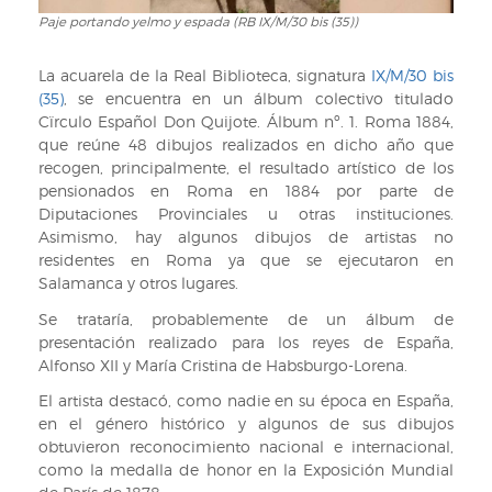
Paje portando yelmo y espada (RB IX/M/30 bis (35))
Paje
portando
yelmo
La acuarela de la Real Biblioteca, signatura
IX/M/30 bis
y
(35)
, se encuentra en un álbum colectivo titulado
espada
Cïrculo Español Don Quijote. Álbum nº. 1. Roma 1884,
(RB
que reúne 48 dibujos realizados en dicho año que
IX/M/30
recogen, principalmente, el resultado artístico de los
bis
pensionados en Roma en 1884 por parte de
(35))
Diputaciones Provinciales u otras instituciones.
Asimismo, hay algunos dibujos de artistas no
residentes en Roma ya que se ejecutaron en
Salamanca y otros lugares.
Se trataría, probablemente de un álbum de
presentación realizado para los reyes de España,
Alfonso XII y María Cristina de Habsburgo-Lorena.
El artista destacó, como nadie en su época en España,
en el género histórico y algunos de sus dibujos
obtuvieron reconocimiento nacional e internacional,
como la medalla de honor en la Exposición Mundial