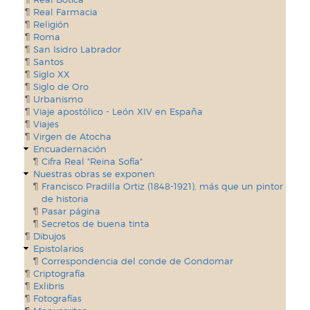
Real Farmacia
Religión
Roma
San Isidro Labrador
Santos
Siglo XX
Siglo de Oro
Urbanismo
Viaje apostólico - León XIV en España
Viajes
Virgen de Atocha
Encuadernación
Cifra Real "Reina Sofía"
Nuestras obras se exponen
Francisco Pradilla Ortiz (1848-1921), más que un pintor
de historia
Pasar página
Secretos de buena tinta
Dibujos
Epistolarios
Correspondencia del conde de Gondomar
Criptografía
Exlibris
Fotografías