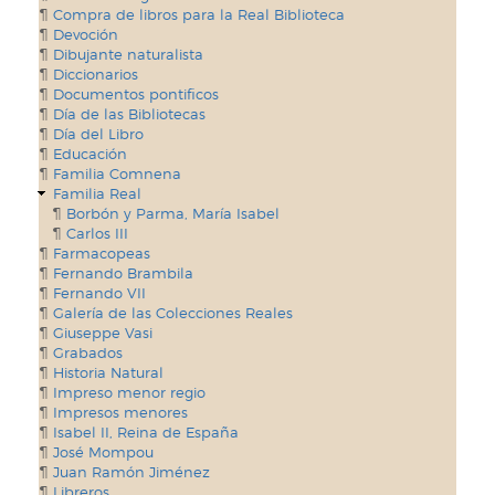
Compra de libros para la Real Biblioteca
Devoción
Dibujante naturalista
Diccionarios
Documentos pontificos
Día de las Bibliotecas
Día del Libro
Educación
Familia Comnena
Familia Real
Borbón y Parma, María Isabel
Carlos III
Farmacopeas
Fernando Brambila
Fernando VII
Galería de las Colecciones Reales
Giuseppe Vasi
Grabados
Historia Natural
Impreso menor regio
Impresos menores
Isabel II, Reina de España
José Mompou
Juan Ramón Jiménez
Libreros