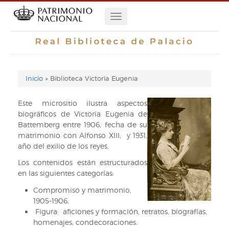
Pasar
Navegación
al
contenido
principal
principal
Inicio
Biblioteca Victoria Eugenia
Enlaces
de
Este micrositio ilustra aspectos
biográficos de Victoria Eugenia de
ayuda
Battemberg entre 1906, fecha de su
matrimonio con Alfonso XIII, y 1931,
de
año del exilio de los reyes.
navegación
Los contenidos están estructurados
en las siguientes categorías:
Compromiso y matrimonio,
1905-1906.
Figura: aficiones y formación, retratos, biografías,
homenajes, condecoraciones.