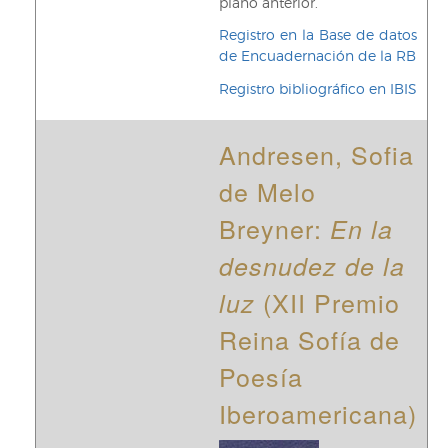
plano anterior.
Registro en la Base de datos
de Encuadernación de la RB
Registro bibliográfico en IBIS
Andresen, Sofia
de Melo
Breyner:
En la
desnudez de la
(XII Premio
luz
Reina Sofía de
Poesía
Iberoamericana)